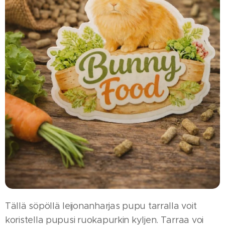
Tällä söpöllä leijonanharjas pupu tarralla voit
koristella pupusi ruokapurkin kyljen. Tarraa voi